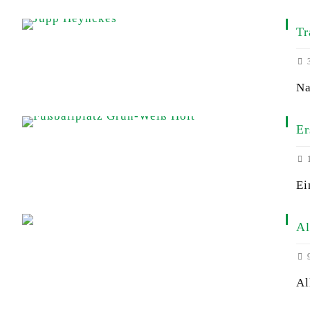
Tr
3
Na
Er
1
Ei
Al
9
Al