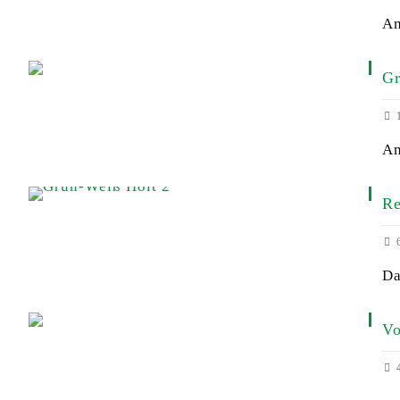
Am
Gr
1
Am
Re
6
Da
Vo
4