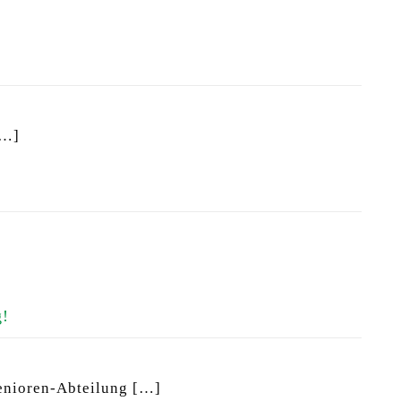
…]
g!
Senioren-Abteilung
[…]