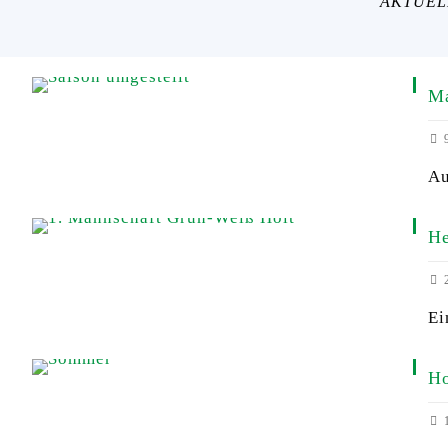
AKTUEL
Ma
9
Au
He
2
Ei
Ho
1