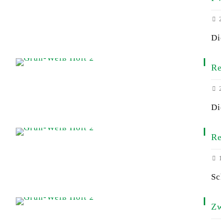
2
Di
Re
2
Di
Re
1
Sc
Zw