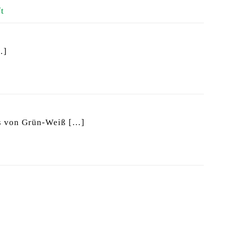
t
…]
s von Grün-Weiß
[…]