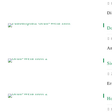
1
Di
Do
8
Am
Si
2
Er
Ho
1