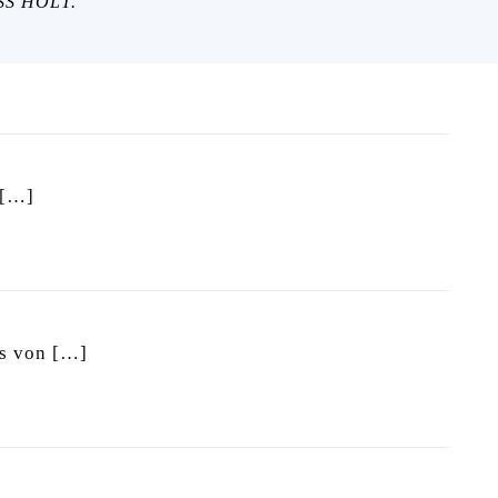
S HOLT.
[…]
ms von
[…]