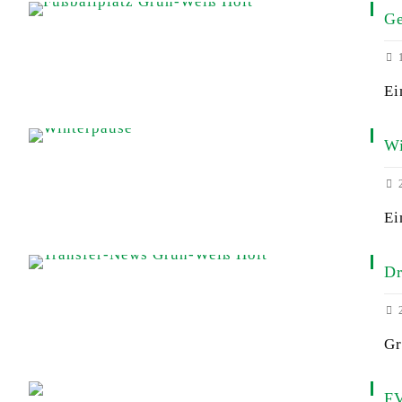
Ge
1
Ei
Wi
2
Ei
Dr
2
Gr
FV