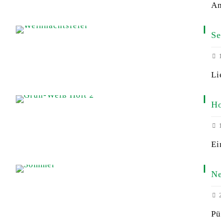
Am
Se
1
Li
Ho
1
Ei
Ne
2
Pü