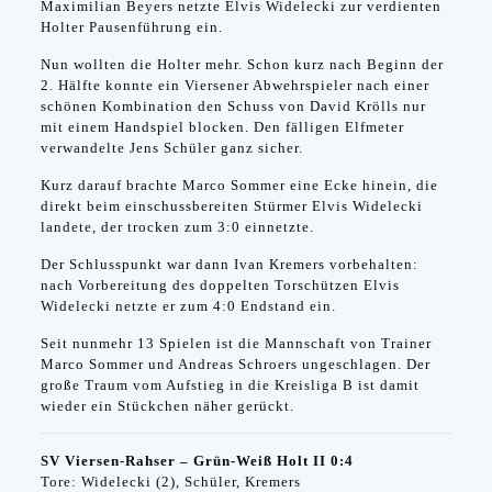
Maximilian Beyers netzte Elvis Widelecki zur verdienten
Holter Pausenführung ein.
Nun wollten die Holter mehr. Schon kurz nach Beginn der
2. Hälfte konnte ein Viersener Abwehrspieler nach einer
schönen Kombination den Schuss von David Krölls nur
mit einem Handspiel blocken. Den fälligen Elfmeter
verwandelte Jens Schüler ganz sicher.
Kurz darauf brachte Marco Sommer eine Ecke hinein, die
direkt beim einschussbereiten Stürmer Elvis Widelecki
landete, der trocken zum 3:0 einnetzte.
Der Schlusspunkt war dann Ivan Kremers vorbehalten:
nach Vorbereitung des doppelten Torschützen Elvis
Widelecki netzte er zum 4:0 Endstand ein.
Seit nunmehr 13 Spielen ist die Mannschaft von Trainer
Marco Sommer und Andreas Schroers ungeschlagen. Der
große Traum vom Aufstieg in die Kreisliga B ist damit
wieder ein Stückchen näher gerückt.
SV Viersen-Rahser – Grün-Weiß Holt II 0:4
Tore: Widelecki (2), Schüler, Kremers