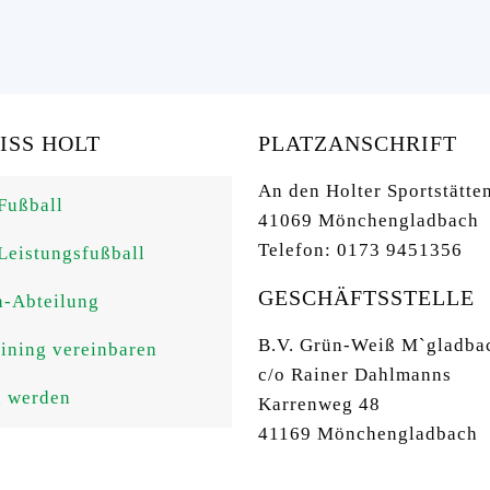
SS HOLT
PLATZANSCHRIFT
An den Holter Sportstätte
Fußball
41069 Mönchengladbach
Telefon: 0173 9451356
Leistungsfußball
GESCHÄFTSSTELLE
n-Abteilung
B.V. Grün-Weiß M`gladba
aining vereinbaren
c/o Rainer Dahlmanns
d werden
Karrenweg 48
41169 Mönchengladbach