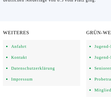
deutlichen Niederlage von 0:5 vom Platz ging.
WEITERES
GRÜN-WEI
Anfahrt
Jugend-
Kontakt
Jugend-
Datenschutzerklärung
Seniore
Impressum
Probetr
Mitglie