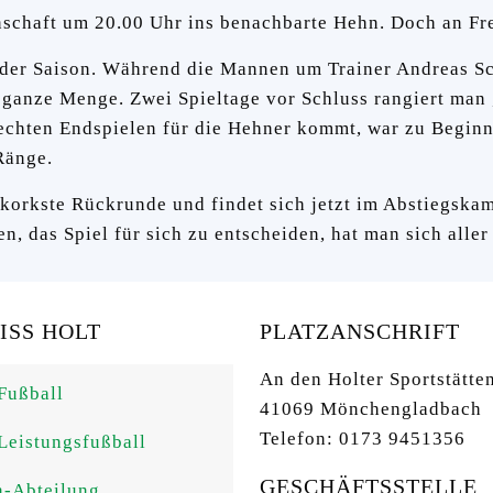
nschaft um 20.00 Uhr ins benachbarte Hehn. Doch an Fre
e der Saison. Während die Mannen um Trainer Andreas S
anze Menge. Zwei Spieltage vor Schluss rangiert man „
 echten Endspielen für die Hehner kommt, war zu Begin
 Ränge.
rkorkste Rückrunde und findet sich jetzt im Abstiegska
n, das Spiel für sich zu entscheiden, hat man sich aller
SS HOLT
PLATZANSCHRIFT
An den Holter Sportstätte
Fußball
41069 Mönchengladbach
Telefon: 0173 9451356
Leistungsfußball
GESCHÄFTSSTELLE
n-Abteilung